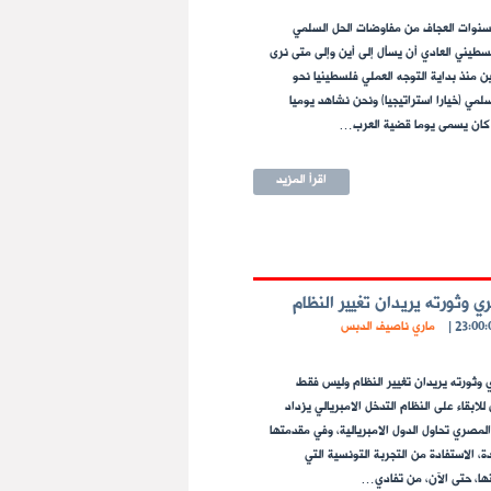
سنوات العجاف من مفاوضات الحل السلمي
فلسطيني العادي أن يسأل إلى أين وإلى متى نرى
 منذ بداية التوجه العملي فلسطينيا نحو
سلمي (خيارا استراتيجيا) ونحن نشاهد يوميا
 كان يسمى يوما قضية العرب…
اقرأ المزيد
 وثورته يريدان تغيير النظام
|
ماري ناصيف الدبس
وثورته يريدان تغيير النظام وليس فقط
لابقاء على النظام التدخل الامبريالي يزداد
المصري تحاول الدول الامبريالية، وفي مقدمتها
دة، الاستفادة من التجربة التونسية التي
ا، حتى الآن، من تفادي…