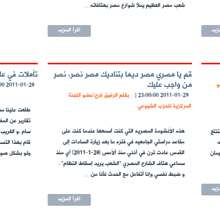
شعب مصر العظيم يملأ شوارع مصر بهتافاته…
مزيد
اقرأ المزيد
قم يا مصري مصر ديما بتناديك مصر نصر، نصر
تأملات في عا
من واجب عليك
و
2011-01-28 23:00:00
2011-01-29 23:00:00
|
بقلم الرفيق فرج(عضو اللجنة
المركزية للحزب الشيوعي
طلعت علينا مح
تقارير عن الم
هذه الأنشودة المصريه التي كنت أسمعها عندما كنت على
كن ان نستنتج
سام ،و الغريب
مقاعد دراستي الجامعيه في فتره ما بعد زيارة السادات إلى
ه
قام بهذا التسر
القدس عادت ترن في أذني منذ ألأمس (28-1-2011) أي منذ
يمان
ولو بشكل صور
سماعي هتاف الشارع المصري "الشعب يريد إسقاط النظام" .
و ضبط نفسي وإنا أتفاعل مع الحدث فأنا من…
مزيد
اقرأ المزيد