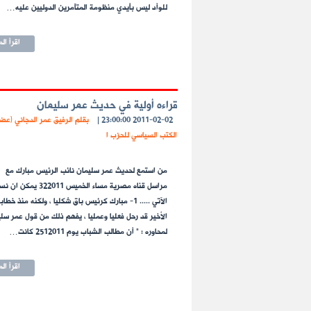
للوأد ليس بأيدي منظومة المتآمرين الدوليين عليه…
اقرأ ال
قراءه أولية في حديث عمر سليمان
2011-02-02 23:00:00
|
بقلم الرفيق عمر الدجاني (عض
الكتب السياسي للحزب ا
من استمع لحديث عمر سليمان نائب الرئيس مبارك مع
مراسل قناه مصرية مساء الخميس 322011 يم
الآتي ..... 1- مبارك كرئيس باق شكليا ، ولكنه منذ خطاب
الأخير قد رحل فعليا وعمليا ، يفهم ذلك من قول عمر سل
لمحاوره : " أن مطالب الشباب يوم 2512011 كانت…
اقرأ ال