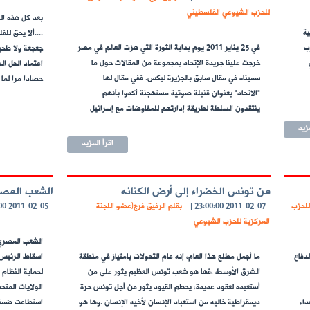
للحزب الشيوعي الفلسطيني
بعد كل هذه ال
ية
....ألا يحق لل
ب
في 25 يناير 2011 يوم بداية الثورة التي هزت العالم في مصر
جعجعة ولا طحين
خرجت علينا جريدة الإتحاد بمجموعة من المقالات حول ما
اعتماد الحل ال
سميناه في مقال سابق بالجزيرة ليكس. ففي مقال لها
حصادا مرا لما
"الاتحاد" بعنوان قنبلة صوتية مستهجنة أكدوا بأنهم
ينتقدون السلطة لطريقة إدارتهم للمفاوضات مع إسرائيل…
مزيد
اقرأ المزيد
من تونس الخضراء إلى أرض الكنانه
الشعب المصري
للحزب
2011-02-07 23:00:00
|
بقلم الرفيق فرج(عضو اللجنة
2011-02-05 23:00:00
المركزية للحزب الشيوعي
الشعب المصري 
دفاع
ما أجمل مطلع هذا العام، إنه عام التحولات بامتياز في منطقة
اسقاط الرئيس ل
الشرق الأوسط ،فها هو شعب تونس العظيم يثور على من
لحماية النظام 
أستعبده لعقود عديدة، يحطم القيود يثور من أجل تونس حرة
الولايات المتح
داء
ديمقراطية خاليه من استعباد الإنسان لأخيه الإنسان .وها هو
استطاعت ضمنه