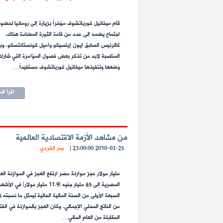
قام ميخائيل غورباتشوف مؤخراً بزيارة إلى رومانيا لحضور
اجتماع يضمه إلى عدد من قادة الثورة المضادة هناك،
كالرئيس السابق إيون إيلسيكو واميل كونستانتسكو. وب
المناسبة لابد من تذكر بعض فصول المؤامرة التي شارك
وضعها وتنفيذها ميخائيل غورباتشوف مستفيداً…
اقرأ ال
من مشاهد الأزمة الاقتصادية العالمية
2010-03-25 23:00:00
|
بدر الكردي
مليار دولار عجز موازنة مصر ارتفع العجز في الموازنة الع
المصرية إلى 65 مليار جنيه (11.9 مليار دولار) في الأشه
من الناتج المحلي الإجمالي. وكان العجز بالموازنة في الفت
المقابلة من العام المالي…