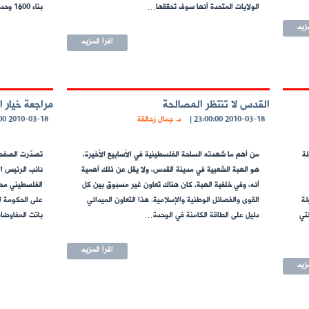
الولايات المتحدة أنها سوف تحققها…
بناء 1600 وحدة استيطانية في القدس…
مزيد
اقرأ المزيد
القدس لا تنتظر المصالحة
مراجعة خيار ا
2010-03-18 23:00:00
|
د. جمال زحالقة
2010-03-18 23:00:00
لة
من أهم ما شهدته الساحة الفلسطينية في الأسابيع الأخيرة،
تصدّرت الصفحا
هو الهبة الشعبية في مدينة القدس، ولا يقل عن ذلك أهمية
نائب الرئيس ا
أنه، وفي خلفية الهبة، كان هناك تعاون غير مسبوق بين كل
الفلسطيني محم
لة
القوى والفصائل الوطنية والإسلامية. هذا التعاون الميداني
على الحكومة ال
لتي
دليل على الطاقة الكامنة في الوحدة…
باتت المفاوضات
اقرأ المزيد
مزيد