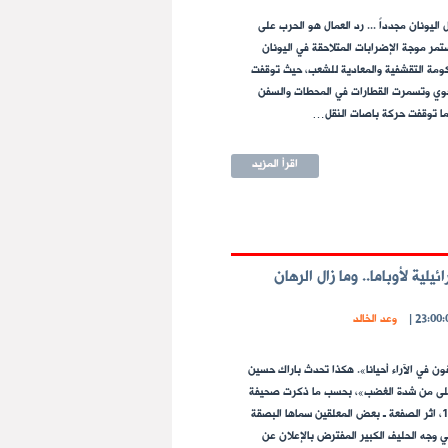
اليونان مجدداً ... رد العمال هو الحرب على
تمر موجة الإضرابات المتلاحقة في اليونان
مة التقشفية والمعادية للشعب، حيث توقفت
جوي وتسمرت القطارات في المحطات والسفن
ما توقفت حركة باصات النقل…
اقرأ المزيد
يلية لأوباما.. وما زال الرهان
|
وعد الخالد
ون في الآراء أحيانا». هكذا تحدث باراك حسين
«غلى من شدة الغضب»، بحسب ما ذكرت صحيفة
«معاريف» 12/3، اثر الصفعة ـ بعض المعلقين سماها البصقة
في وجه الحليف الكبير المفترض بالإعلان عن