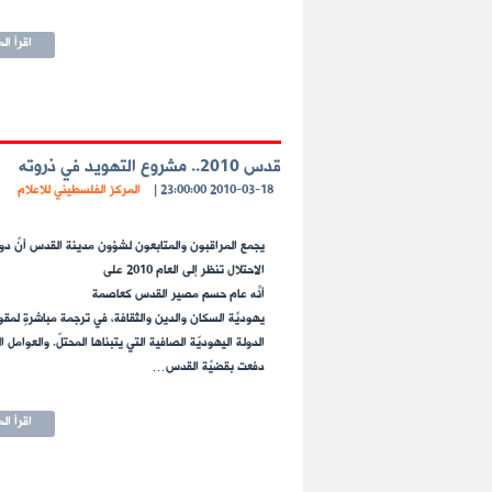
اقرأ ال
قدس 2010.. مشروع التهويد في ذروته
2010-03-18 23:00:00
|
المركز الفلسطيني للاعلام
يجمع المراقبون والمتابعون لشؤون مدينة القدس أنّ دو
الاحتلال تنظر إلى العام 2010 على
أنّه عام حسم مصير القدس كعاصمةٍ
يهوديّة السكان والدين والثقافة، في ترجمةٍ مباشرةٍ لمقو
الدولة اليهوديّة الصافية التي يتبناها المحتلّ. والعوامل ا
دفعت بقضيّة القدس…
اقرأ ال