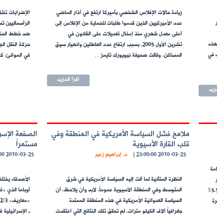
زيادة حالات الإفلاس الشخصي بأميركا ارتفع في آذار الماضي
الإضرابات تشل 
عدد الأميركيين الذين قدموا طلبات للحماية من الإفلاس إلى
الرأسماليين تس
أعلى معدل شهري منذ إدخال تعديلات على القانون في
ضد خطط الحكو
هذه
تشرين الأول 2005, بسبب ارتفاع عدد العاطلين وانهيار سوق
حركة النقل ال
 في
المساكن. وقالت صحيفة نيويورك تايمز…
في الموانئ، ك
اقرأ المزيد
مزيد
ملامح فشل السياسة الأمريكية في المنطقة وفي
الصفعة الإسرائ
قلب القارة الآسيوية
مستمراً
2010-03-25 23:00:00
|
د. إبراهيم زعير
2010-03-25 23:00:00
امة
النظرة المتأنية لما آلت إليه السياسة الأمريكية في شرق
الأصدقاء يختلف
ر
المتوسط وفي المنطقة الآسيوية عموماً، لابد وأن يلاحظ، أن
أوباما الذي 
السبعة الأولى من السنة المالية الحالية ليمثل ما نسبته 5.5%
السياسة العدوانية الأمريكية في هذه المنطقة الممتدة
رة
جغرافياً آلاف الكيلو مترات، لم تحقق تلك النتائج التي اعتقدت
ـ الإسرائيلية 