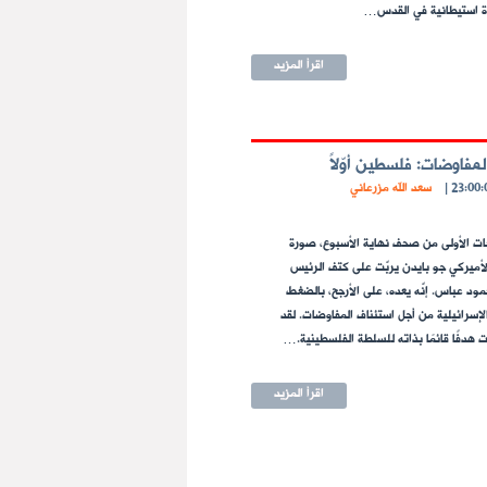
اقرأ المزيد
لمفاوضات: فلسطين أوّلاً
|
سعد الله مزرعاني
ت الأولى من صحف نهاية الأسبوع، صورة
لأميركي جو بايدن يربّت على كتف الرئيس
ود عباس. إنّه يعده، على الأرجح، بالضغط
إسرائيلية من أجل استئناف المفاوضات. لقد
 هدفًا قائمًا بذاته للسلطة الفلسطينية.…
اقرأ المزيد