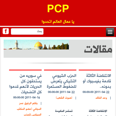
PCP
يا عمال العالم اتحدوا
مقالات
الانتفاضة الثالثة
الحزب الشيوعي
في سوريه من
قادمة بفيسبوك أو
التشيكي يتعرض
يستحقون كل
بدونه..
للضغوط المستمرة
الحريات لأنهم قدموا
كل التضحيات
2011-04-22 00:00:00
2011-04-22 00:00:00
2011-04-16 00:00:00
|
وعد الخالد
|
(صوت الشعب)
|
بقلم الرفيق عمر
الدجاني (عضو المكتب
الانتفاضة الثالثة
تستمر الحكومة
السياسي للحزب