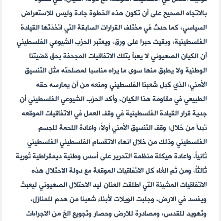
بالاتجاه الصحيح على أن تكون هذه الخطوة جادة وليس للاستعراض
السياسي، كما حدث في مختلف القرارات السابقة التي اتخذتها القيادة
الفلسطينية، وبقيت حبرا على ورق، ويعتبر الحزب الشيوعي الفلسطيني
أن الكيان الصهيوني لا يعبأ بتلك الاتفاقيات المجحفة بحق قضيتنا
الوطنية ولا يطبق منها سوى ما يراه مناسبا لمصلحته مثل التنسيق
الأمني، الذي كبل شعبنا الفلسطيني ومنعه من أن يمارسه حقه
الطبيعي في مقاومة هذا الكيان، وأكد الحزب الشيوعي الفلسطيني أن
جدية قرار القيادة الفلسطينية في وقف العمل في الاتفاقيات الموقعه
تبدأ من خلال: وقف التنسيق الأمني أولاً، واعادة اللحمة للجسم
الفلسطيني وذلك من خلال انهاء الاتقسام الفلسطيني الفلسطيني
ثانياً، واعادة هيكلة منظمة التحرير على أسس وطنية ديمقراطية ثورية
ثالثاً، ومن ثم الغاء كل الاتفاقيات الموقعة مع دولة الاحتلال هذه
الاتفاقيات المشينة التي اطلقت العنان ليد الاحتلال الصهيوني ليعبث
ويفسد في الارض، وجلبت الويلات لأبناء شعبنا من هدم للمنازل،
وتهويد للقدس، ومصادرة للارض وحصار وتجويع الخ من الاجراءات