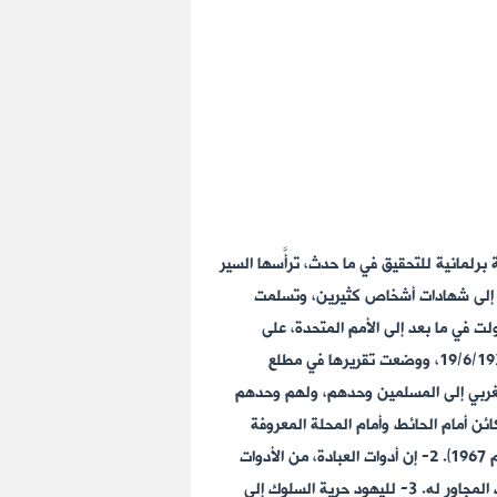
برلمانية للتحقيق في ما حدث، ترأَّسها السير
دوبين عن العرب واليهود، واستمعت إلى شهادات أشخاص كثيرين، وتسلمت
ت في ما بعد إلى الأمم المتحدة، على
توصية (لجنة شو) يوم 14/1/1930، وتم تشكيل لجنة دولية من السويد وسويسرا وإندونيسيا. وصلت اللجنة إلى القدس في 19/6/1930، ووضعت تقريرها في مطلع
عصبة الأمم معاً، وجاء في توصياته ما يلي: 1- تعود ملكية الحائط الغربي إلى المسلمين وحدهم، ولهم وحدهم
ائن أمام الحائط وأمام المحلة المعروفة
بحارة المغاربة المقابلة للحائط. (هدم الجيش الإسرائيلي حي المغاربة بالكامل فور احتلال الجيش الإسرائيلي لمدينة القدس عام 1967). 2- إن أدوات العبادة، من الأدوات
التي يحق لليهود وضعها بالقرب من الحائط... ولا يجوز أن يكون من شأنها إنشاء أي حق عيني لليهود في الحائط أو في الرصيف المجاور له. 3- لليهود حرية السلوك إلى