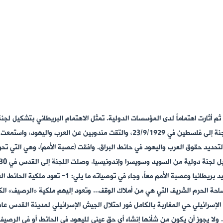
م أثارت اهتماماً لدى المؤسسات الدولية. تمثل الاهتمام البريطاني بتشكيل لجنة 
والتر شو، وعرفت باسم (لجنة شو). وصلت اللجنة إلى فلسطين في 23/9/1929، والتقت من
حديد حقوق العرب واليهود في حائط البراق. وافقت (عصبة الأمم)، وهي التي تحول
ديسمبر (كانون الأول) 1930، وحاز تقريرها تأييد بريطانيا و
ن ساحة الحرم الشريف التي هي من أملاك الوقف... وتعود إليهم ملكية «الرصيف» الك