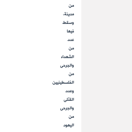
من
مدينة،
وسقط
فيها
عدد
من
الشهداء
والجرحى
من
الفلسطينيين
وعدد
القتلى
والجرحى
من
اليهود