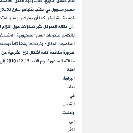
أمام حقائق التاريخ. جاءت ردود الفعل الغاضب
مصدر مسؤول في مكتب نتنياهو سارع للإعلان ق
فضيحة حقيقية». كما أن «مارك ريجيف» المتحدث
«أن مقالة المتوكل تثير تساؤلات حول التزام 
بالكامل لحكومات العدو الصهيونية. المتحدث ا
المقصود: المقال- ونرفضها رفضاً تاماً بوصفها
ضرورة مكافحة كافة أشكال نزع الشرعية عن «إ
(هبّة
البراق)،
بدأت
في
القدس
وامتدت
إلى
أكثر