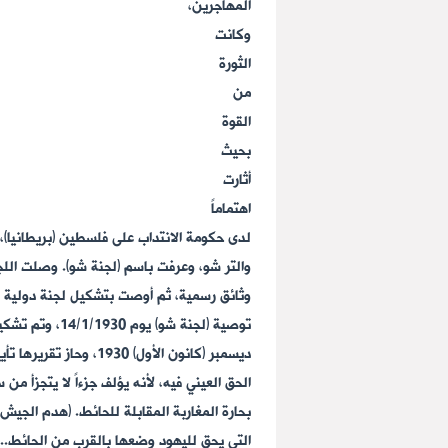
المهاجرين،
وكانت
الثورة
من
القوة
بحيث
أثارت
اهتماماً
لدى حكومة الانتداب على فلسطين (بريطانيا)، ث
وثائق رسمية، ثم أوصت بتشكيل لجنة دولية لت
الحق العيني فيه، لأنه يؤلف جزءاً لا يتجزأ م