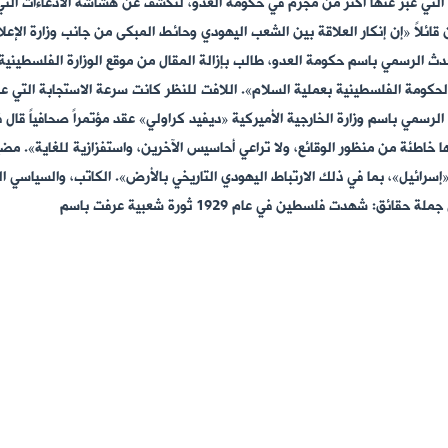
ة التي عبر عنها أكثر من مجرم في حكومة العدو، لتكشف عن هشاشة الادعاءات التي
ائلاً «إن إنكار العلاقة بين الشعب اليهودي وحائط المبكى من جانب وزارة الإ
 الرسمي باسم حكومة العدو، طالب بإزالة المقال من موقع الوزارة الفلسطينية - 
الحكومة الفلسطينية بعملية السلام». اللافت للنظر كانت سرعة الاستجابة التي عب
لرسمي باسم وزارة الخارجية الأميركية «ديفيد كراولي» عقد مؤتمراً صحافياً قا
 خاطئة من منظور الوقائع، ولا تراعي أحاسيس الآخرين، واستفزازية للغاية». مضيفا
سرائيل»، بما في ذلك الارتباط اليهودي التاريخي بالأرض». الكاتب، والسياسي ا
مقالته المنشورة يوم الأحد 5 / 12/ 2010 إلى جملة حقائق: شهدت فلسطين في عام 1929 ثورة شعبية عرفت باسم