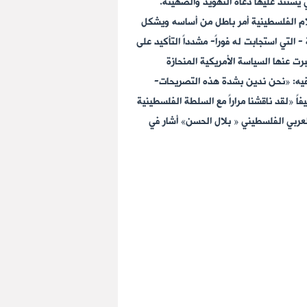
 يستند عليها دعاة التهويد والصهينة.
علام الفلسطينية أمر باطل من أساسه ويشكل
التي استجابت له فوراً- مشدداً التأكيد على
رت عنها السياسة الأمريكية المنحازة
ل فيه: «نحن ندين بشدة هذه التصريحات-
ً «لقد ناقشنا مراراً مع السلطة الفلسطينية
لعربي الفلسطيني « بلال الحسن» أشار في