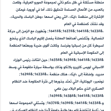
منطقة مستقلة في ظل حكم ذاتي لمجموعة المورو العرقية، وقامت
بالعديد من الأعمال المسلحة لتحقيق ذلك. أما في أوروبا، فيمكن
الإشارة إلى منظمة »ايتا«، التي يعني اسمها »وطن الباسك والحرية«.
وقد نشأت كمنظمة في العام
،&#1633;&#1641;&#1637;&#1641; وتطورت مع الزمن إلى حركة
انفصالية. وتتلخص أهدافها المعلنة بفصل إقليم الباسك الذي يخضع
لسيطرة كل من إسبانيا وفرنسا. وكانت أقوى ضربة وجهتها المنظمة
إلى الحكومة الإسبانية في العام
&#1633;&#1641;&#1639;&#1635; حين اغتالت رئيس الوزراء
الاسباني لويس كاريرو بلانكو وذلك بواسطة سيارة ملغومة في وسط
مدريد. وإضافة إلى »ايتا«، هناك منظمة »&#1633;&#1639;
نوفمبر« اليونانية، التي تمتد جذورها إلى فترة المقاومة ضد النظام
العسكري الذي حكم البلاد بين عامي
&#1633;&#1641;&#1638;&#1639;
و.&#1633;&#1641;&#1639;&#1637; وتستقي المجموعة اسمها
من تاريخ انتفاضة قام بها طلبة جامعة أثينا ضد النظام العسكري في