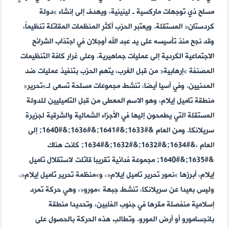
مسلح ذي توجهات ماركسية ـ لينينية، ويهدف إلى إنشاء »دولة
كردستان« المستقلة. ويعتبر الحزب أكثر المنظمات المقاتلة تنظيماً،
وقد نجح منذ تأسيسه على يد عبد الله أوجلان في اجتذاب الشرائح
الاجتماعية الكردية إلى عمليات جماهيرية. وعلى غرار كافة التنظيمات
المصنفة »إرهابية« من قبل الغرب، يتهم الحزب بتنفيذ عمليات ضد
المدنيين. وفي آسيا أيضا، تنشط مجموعات مسلحة تسعى لـ»تحرير«
منطقة تاميل إيلام، وهو الاسم المعطى من قبل التاميليين للدولة
المستقلة التي يطمحون إليها في الأجزاء الشمالية والشرقية لجزيرة
سريلانكا. ومن العام &#1633;&#1641;&#1636;&#1640; إلى
العام ،&#1634;&#1632;&#1632;&#1634; كانت هناك
&#1635;&#1640; مجموعة فدائية تقريبا قاتلت لاستقلال تاميل
إيلام، أبرزها »نمور تحرير تاميل إيلام«، و»منظمة تحرير تاميل إيلام«.
وليس بعيدا عن سريلانكا، تنشط جبهة »مورو«، وهي حركة تمرد
إسلامية منفصلة مقرها في جنوب الفلبين، وتحديدا منطقة
بانجسامورو أو أرض المورو. وتطالب هذه الحركة بالحصول على