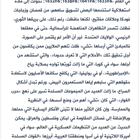
في العام ،&#1633;&#1641;&#1638;&#1632; تحولت إلى مادة
استهلاكية استخدمها البعض لتسويق سلعهم، من قمصان وزجاجات
فودكا وعلاقات مفاتيح، لكنها حافظت، رغم ذلك، على بريقها الثوري،
فظلت تتصدر التظاهرات المناهضة للرأسمالية، حتى في معقلها
الرئيسي، الولايات المتحدة. غير أنّ الأمر لم يقتصر على الصورة،
فالمبادئ التي أرساها »تشي« ظلت تلهم الملايين ممن يكافحون من
أجل تحقيق تلك »الأحلام التي لا تعرف حدودا«، والتي استشهد من
أجلها، سواء في كوبا، التي ما زالت ثورتها تواجه بصلابة رياح
»الإمبراطورية«، أو في بوليفيا، التي يكافح سكانها الأصليون لاستعادة
حقوقهم التي سلبهم إياها المستعمرون البيض. ورغم تبدل أشكال
الصراع، ما زالت العديد من المجموعات المسلحة تسير على نهج »حرب
الغوار«، التي كان »تشي« أهم من وضع أسسها، في النظرية
والممارسة، وإن كان الكثير منها لا تتبنى الأفكار اليسارية التي حملها.
وبالإضافة إلى فصائل المقاومة في لبنان وفلسطين والعراق، يمكن
الحديث عن العديد من التنظيمات العسكرية في العالم، سواء في
أميركا اللاتينية أو في آسيا ومنطقتنا العربية، أبرزها »القوات المسلحة