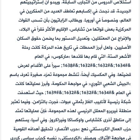
استخلاص الدروس من التجارب السابقة. ويبدو أن إستراتيجيتهم
الجديدة، قد نجحت في إكسابهم تعاطف العديد من المفكرين في
العالم، وخصوصاً في أوروبا. ويطالب الزاباتيون بأن تسحب القوات
المركزية بعض قواتها من تشاباس، الإقليم الأكثر فقراً في البلاد،
والإفراج عن المعتقلين، وتعديل الدستور بما يضمن حقوق السكان
الأصليين. ولعل أبرز المحطات في تاريخ هذه الحركة كانت رحلة
الأشهر الستة، التي قام بها قائدها »ماركوس« في العام
&#1634;&#1632;&#1632;&#1638; سيراً على الأقدام لعرض
قضيتها. وفي المكسيك أيضاً، تنشط مجموعة تمرّد صغيرة تعرف باسم
»الجيش الشعبي الثوري« في مواجهة الحكومة، وأبرز عملياتها كانت
في العام &#1634;&#1632;&#1632;&#1639; حيث استهدفت
شبكة رئيسية لأنابيب الغاز بثماني عبوات، فجرت بالتزامن. وفيما تعتبر
منطقة غيريرو المعقل الرئيسي لهذه المجموعة، فإنّ عملياتها تمتد
إلى مناطق أخرى كتشاباس واوكساكا وفيراكروز. وفي آسيا، يستلهم
حزب العمال الكردستاني نهج »حرب الأنصار« لتحقيق أهدافه القومية
في مواجهة الأتراك. ويصنف »الكردستاني« نفسه كحزب سياسي كردي