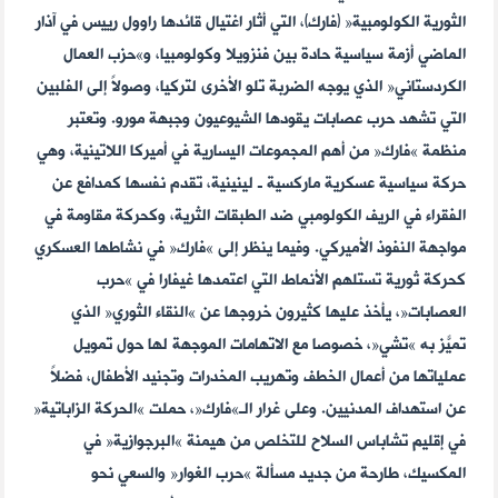
الثورية الكولومبية« (فارك)، التي أثار اغتيال قائدها راوول رييس في آذار
الماضي أزمة سياسية حادة بين فنزويلا وكولومبيا، و»حزب العمال
الكردستاني« الذي يوجه الضربة تلو الأخرى لتركيا، وصولاً إلى الفلبين
التي تشهد حرب عصابات يقودها الشيوعيون وجبهة مورو. وتعتبر
منظمة »فارك« من أهم المجموعات اليسارية في أميركا اللاتينية، وهي
حركة سياسية عسكرية ماركسية ـ لينينية، تقدم نفسها كمدافع عن
الفقراء في الريف الكولومبي ضد الطبقات الثرية، وكحركة مقاومة في
مواجهة النفوذ الأميركي. وفيما ينظر إلى »فارك« في نشاطها العسكري
كحركة ثورية تستلهم الأنماط التي اعتمدها غيفارا في »حرب
العصابات«، يأخذ عليها كثيرون خروجها عن »النقاء الثوري« الذي
تميّز به »تشي«، خصوصاً مع الاتهامات الموجهة لها حول تمويل
عملياتها من أعمال الخطف وتهريب المخدرات وتجنيد الأطفال، فضلاً
عن استهداف المدنيين. وعلى غرار الـ»فارك«، حملت »الحركة الزاباتية«
في إقليم تشاباس السلاح للتخلص من هيمنة »البرجوازية« في
المكسيك، طارحة من جديد مسألة »حرب الغوار« والسعي نحو