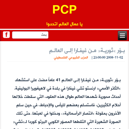
PCP
يا عمال العالم اتحدوا
بـؤر »ثوريـة« مـن غيفـارا إلـى العالـم
2008-11-02 23:00:00
|
الحزب الشيوعي الفلسطيني
بـؤر »ثوريـة« مـن غيفـارا إلـى العالـم 41 عاماً مضت على استشهاد
»الثائر الأممي« ارنستو تشي غيفارا في بلدة في لاهيغويرا البوليفية.
أحداث محورية شهدها العالم طوال هذه العقود، التي سقطت خلالها
أحلام الكثيرين، فاستسلم بعضهم لليأس والإحباط، في حين سلم
الآخرون بمقولة »انتصار الرأسمالية«، ودخلوا في لعبتها. حتى تلك
الصورة الشهيرة التي التقطها المصوّر الكوبي البرتو كوردا لـ»تشي«