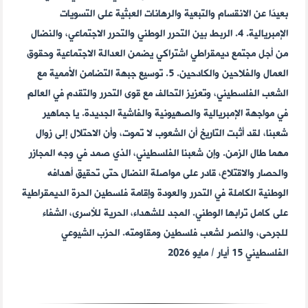
بعيدًا عن الانقسام والتبعية والرهانات العبثية على التسويات
الإمبريالية. 4. الربط بين التحرر الوطني والتحرر الاجتماعي، والنضال
من أجل مجتمع ديمقراطي اشتراكي يضمن العدالة الاجتماعية وحقوق
العمال والفلاحين والكادحين. 5. توسيع جبهة التضامن الأممية مع
الشعب الفلسطيني، وتعزيز التحالف مع قوى التحرر والتقدم في العالم
في مواجهة الإمبريالية والصهيونية والفاشية الجديدة. يا جماهير
شعبنا، لقد أثبت التاريخ أن الشعوب لا تموت، وأن الاحتلال إلى زوال
مهما طال الزمن. وإن شعبنا الفلسطيني، الذي صمد في وجه المجازر
والحصار والاقتلاع، قادر على مواصلة النضال حتى تحقيق أهدافه
الوطنية الكاملة في التحرر والعودة وإقامة فلسطين الحرة الديمقراطية
على كامل ترابها الوطني. المجد للشهداء، الحرية للأسرى، الشفاء
للجرحى، والنصر لشعب فلسطين ومقاومته. الحزب الشيوعي
الفلسطيني 15 أيار / مايو 2026