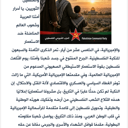
والمثقفين
الثوريين، يا أحرار
أمتنا العربية
وشعوب العالم
المناضلة ضد
الاستعمار
والإمبريالية، في الخامس عشر من أيار، تمر الذكرى الثامنة والسبعون
للنكبة الفلسطينية، الجرح المفتوح في جسد شعبنا وأمتنا، يوم اقتُلعت
فلسطين بقوة الاستعمار الاستيطاني الصهيوني المدعوم من
الإمبريالية العالمية، وفي مقدمتها الإمبريالية الأمريكية، التي ما زالت
توفر الغطاء السياسي والعسكري والاقتصادي لآلة القتل والاحتلال. إن
النكبة لم تكن حدثًا عابرًا في التاريخ، بل مشروعًا استعماريًا إحلاليًا
هدفه اقتلاع الشعب الفلسطيني من أرضه وتفكيك هويته الوطنية
والطبقية، وتحويل فلسطين إلى قاعدة متقدمة للرأسمالية الإمبريالية
في قلب الوطن العربي. ومنذ ذلك التاريخ، يواصل شعبنا مقاومته
البطولية، مقدمًا قوافل الشهداء والأسرى والجرحى دفاعًا عن حقه