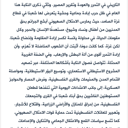
التاريخي في التحرر والعودة وتقرير المصير. وتأتي ذكرى النكبة هذا
العام في ظل حرب إبادة جماعية وحشية يتعرض لها شعبنا في قطاع
غزة الصامد، حيث يمارس الاحتلال الصهيوني أبشع الجرائم بحق
المدنيين من أطفال ونساء وشيوخ، مستهدفًا الإنسان والحجر وكل
مقومات الحياة، في محاولة يائسة لكسر إرادة المقاومة وإخضاع شعبنا.
لكن غزة، كما كانت دومًا، أثبتت أن الشعوب المناضلة لا تُهزم، وأن
إرادة التحرر أقوى من آلة البطش والإرهاب. وفي الضفة الغربية
المحتلة، تتواصل فصول النكبة بأشكالها المختلفة، عبر تصعيد
المشروع الاستيطاني الاستعماري، وتوسيع البؤر الاستيطانية، ومواصلة
اقتحام المدن والمخيمات والقرى الفلسطينية، وفرض الحصار والحواجز
العسكرية، إلى جانب الاعتداءات اليومية التي تنفذها قطعان
المستوطنين الفاشيين بحق أبناء شعبنا في القرى والتجمعات
الفلسطينية، من إحراق للمنازل والأراضي الزراعية، واقتلاع للأشجار،
وتهجير للعائلات الفلسطينية تحت حماية قوات الاحتلال الصهيوني.
كما تتسع سياسات القمع والاعتقال الجماعي والتنكيل والإعدامات