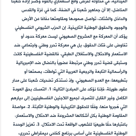
الميدانية، في محاولة لفرض واقع استعماري بالقوة وكسر إرادة شعبنا
المناضل، إلا أن جماهير شعبنا في الضفة، كما في غزة والقدس
والداخل والشتات، تواصل صمودها ومقاومتها دفاعًا عن الأرض
والوجود والحقوق الوطنية التاريخية. إن الحزب الشيوعي الفلسطيني
يؤكد أن المعركة مع المشروع الصهيوني ليست معركة حدود أو
تفاوض على فتات الحقوق، بل هي معركة تحرر وطني واجتماعي ضد
الاستعمار والاحتلال والاستغلال الطبقي. فالقضية الفلسطينية كانت
وستبقى قضية تحرر وطني مرتبطة عضوياً بالنضال ضد الإمبريالية
والرأسمالية التابعة والرجعية العربية التي تواطأت، بصمتها أو
بتطبيعها، مع العدو الصهيوني. وإذ نستذكر تضحيات شعبنا على مدار
عقود طويلة، فإننا نؤكد على المبادئ التالية: 1. التمسك بحق العودة
الكامل وغير القابل للتصرف لجميع اللاجئين الفلسطينيين إلى ديارهم
التي هُجروا منها، وفقًا للحقوق التاريخية والوطنية الثابتة. 2. مواصلة
المقاومة الوطنية بكل أشكالها المشروعة ضد الاحتلال والاستعمار،
باعتبارها حقًا طبيعيًا للشعوب الواقعة تحت الاحتلال. 3. تعزيز الوحدة
الوطنية الفلسطينية على أساس برنامج كفاحي ديمقراطي تحرري،